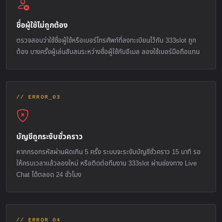
ชื่อผู้ใช้ไม่ถูกต้อง
ตรวจสอบว่าใช้ชื่อผู้ใช้หรือเบอร์โทรศัพท์ที่ลงทะเบียนไว้กับ 333slot ถูก
ต้อง บางครั้งผู้เล่นสับสนระหว่างชื่อผู้ใช้กับอีเมล ลองใช้เบอร์มือถือแทน
// ERROR_03
บัญชีถูกระงับชั่วคราว
หากกรอกรหัสผ่านผิดเกิน 5 ครั้ง ระบบจะระงับบัญชีชั่วคราว 15 นาที รอ
ให้ครบเวลาแล้วลองใหม่ หรือติดต่อทีมงาน 333slot ผ่านช่องทาง Live
Chat ได้ตลอด 24 ชั่วโมง
// ERROR_04