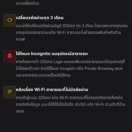
ความเสี่ยงด้วย
เปลี่ยนรหัสผ่านทุก 3 เดือน
แนะนำให้เปลี่ยนรหัสผ่านบัญชี 333slot ทุก 3 เดือน โดยเฉพาะหากคุณเล่น
จากอุปกรณ์สาธารณะหรือ Wi-Fi สาธารณะในห้างสรรพสินค้าหรือร้าน
กาแฟ
ใช้โหมด Incognito บนอุปกรณ์สาธารณะ
หากต้องการทำ 333slot Login บนคอมพิวเตอร์สาธารณะหรืออุปกรณ์ที่
ไม่ใช่ของตัวเอง ควรใช้โหมด Incognito หรือ Private Browsing เสมอ
และออกจากระบบทุกครั้งหลังใช้งาน
หลีกเลี่ยง Wi-Fi สาธารณะที่ไม่มีรหัสผ่าน
การเข้าสู่ระบบ 333slot ผ่าน Wi-Fi สาธารณะที่ไม่ปลอดภัยอาจเสี่ยงต่อ
การดักจับข้อมูล แนะนำให้ใช้เน็ตมือถือ 4G/5G หรือ Wi-Fi ส่วนตัวที่บ้าน
เสมอ