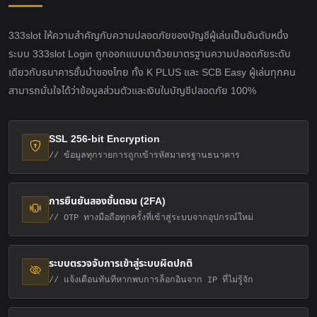
333slot ให้ความสำคัญกับความปลอดภัยของบัญชีผู้เล่นเป็นอันดับหนึ่ง
ระบบ 333slot Login ถูกออกแบบมาด้วยมาตรฐานความปลอดภัยระดับ
เดียวกับธนาคารชั้นนำของไทย ทั้ง K PLUS และ SCB Easy ผู้เล่นทุกคน
สามารถมั่นใจได้ว่าข้อมูลส่วนตัวและเงินในบัญชีปลอดภัย 100%
SSL 256-bit Encryption
// ข้อมูลทุกรายการถูกเข้ารหัสมาตรฐานธนาคาร
การยืนยันสองขั้นตอน (2FA)
// OTP ทางมือถือทุกครั้งที่เข้าสู่ระบบจากอุปกรณ์ใหม่
ระบบตรวจจับการเข้าสู่ระบบผิดปกติ
// แจ้งเตือนทันทีหากพบการล็อกอินจาก IP ที่ไม่รู้จัก