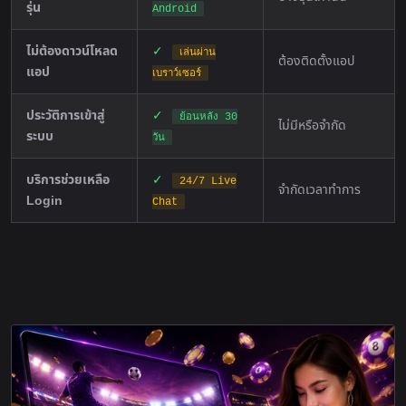
รุ่น
Android
ไม่ต้องดาวน์โหลด
✓
เล่นผ่าน
ต้องติดตั้งแอป
แอป
เบราว์เซอร์
ประวัติการเข้าสู่
✓
ย้อนหลัง 30
ไม่มีหรือจำกัด
ระบบ
วัน
บริการช่วยเหลือ
✓
24/7 Live
จำกัดเวลาทำการ
Login
Chat