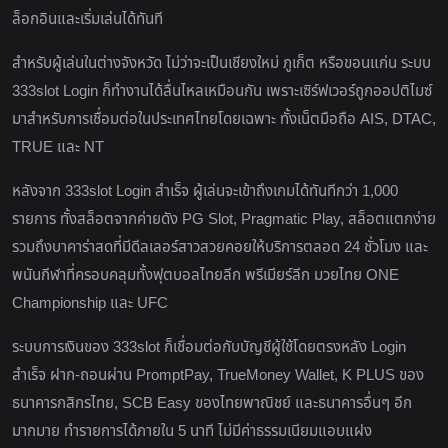
ล็อกอินและเริ่มเล่นได้ทันที
สำหรับผู้เล่นในต่างจังหวัด ไม่ว่าจะเป็นเชียงใหม่ ภูเก็ต หรือขอนแก่น ระบบ
333slot Login ก็ทำงานได้ลื่นไหลเหมือนกัน เพราะเซิร์ฟเวอร์ถูกออปติไมซ์
มาสำหรับการเชื่อมต่อในประเทศไทยโดยเฉพาะ ทั้งเน็ตมือถือ AIS, DTAC,
TRUE และ NT
หลังจาก 333slot Login สำเร็จ ผู้เล่นจะเข้าถึงเกมได้ทันทีกว่า 1,000
รายการ ทั้งสล็อตจากค่ายดัง PG Slot, Pragmatic Play, สล็อตแตกง่าย
รวมถึงบาคาร่าสดที่มีดีลเลอร์สาวสวยคอยให้บริการตลอด 24 ชั่วโมง และ
พนันกีฬาที่ครอบคลุมทั้งฟุตบอลไทยลีก พรีเมียร์ลีก มวยไทย ONE
Championship และ UFC
ระบบการเงินของ 333slot ก็เชื่อมต่อกับบัญชีผู้ใช้โดยตรงหลัง Login
สำเร็จ ฝาก-ถอนผ่าน PromptPay, TrueMoney Wallet, K PLUS ของ
ธนาคารกสิกรไทย, SCB Easy ของไทยพาณิชย์ และธนาคารอื่นๆ อีก
มากมาย ทำรายการได้ภายใน 5 นาที ไม่มีค่าธรรมเนียมแอบแฝง