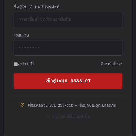
ชื่อผู้ใช้ / เบอร์โทรศัพท์
รหัสผ่าน
จดจำฉันไว้
ลืมรหัสผ่าน?
เข้าสู่ระบบ 333SLOT
เชื่อมต่อด้วย SSL 256-bit — ข้อมูลของคุณปลอดภัย
// อายุ 20 ปีขึ้นไปเท่านั้น