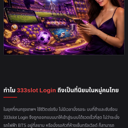
ทำไม
333slot Login
ถึงเป็นที่นิยมในหมู่คนไทย
ในยุคที่คนกรุงเทพฯ ใช้ชีวิตเร่งรีบ ไม่มีเวลานั่งรอระ บบที่ช้าและซับซ้อน
333slot Login จึงถูกออกแบบมาให้เข้าสู่ระบบได้รวดเร็วที่สุด ไม่ว่าจะนั่ง
รถไฟฟ้า BTS อยู่ที่สยาม หรือนั่งรอคิวที่ห้างเซ็นทรัลเวิลด์ ก็สามารถ