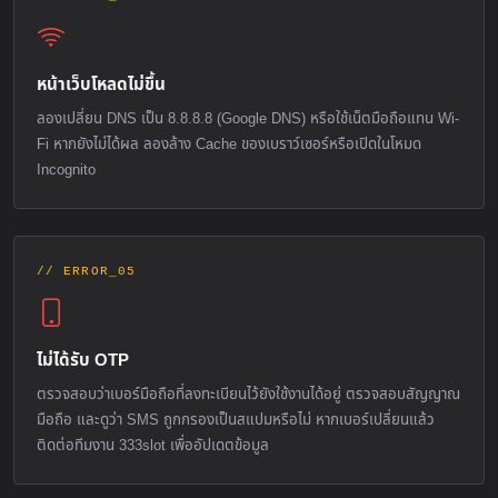
หน้าเว็บโหลดไม่ขึ้น
ลองเปลี่ยน DNS เป็น 8.8.8.8 (Google DNS) หรือใช้เน็ตมือถือแทน Wi-
Fi หากยังไม่ได้ผล ลองล้าง Cache ของเบราว์เซอร์หรือเปิดในโหมด
Incognito
// ERROR_05
ไม่ได้รับ OTP
ตรวจสอบว่าเบอร์มือถือที่ลงทะเบียนไว้ยังใช้งานได้อยู่ ตรวจสอบสัญญาณ
มือถือ และดูว่า SMS ถูกกรองเป็นสแปมหรือไม่ หากเบอร์เปลี่ยนแล้ว
ติดต่อทีมงาน 333slot เพื่ออัปเดตข้อมูล