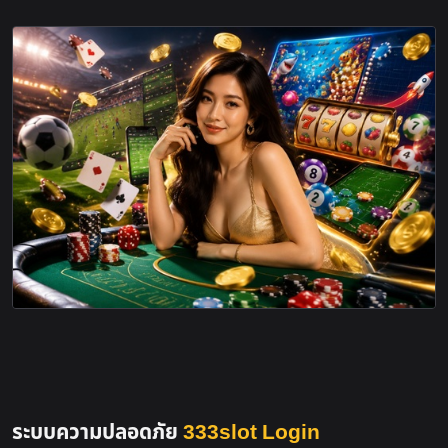
ระบบความปลอดภัย
333slot Login