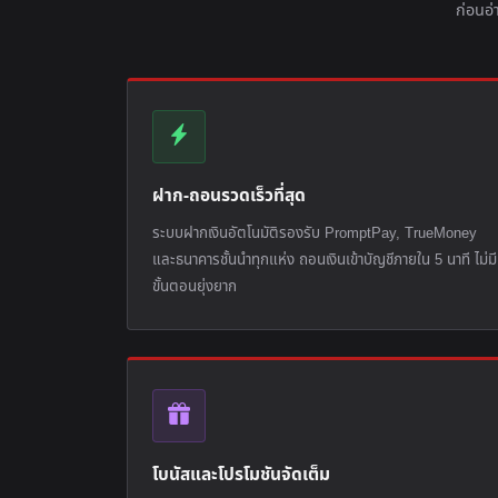
ก่อนอ่
ฝาก-ถอนรวดเร็วที่สุด
ระบบฝากเงินอัตโนมัติรองรับ PromptPay, TrueMoney
และธนาคารชั้นนำทุกแห่ง ถอนเงินเข้าบัญชีภายใน 5 นาที ไม่มี
ขั้นตอนยุ่งยาก
โบนัสและโปรโมชันจัดเต็ม