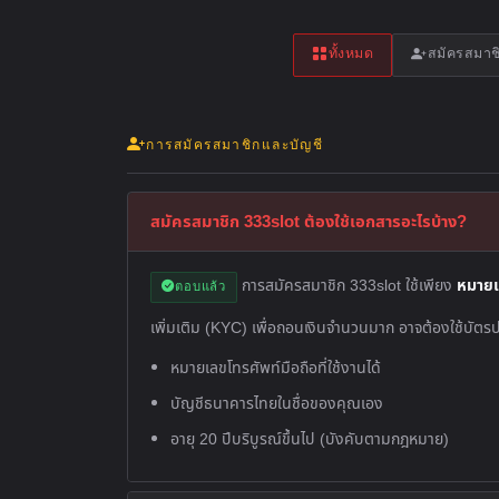
ทั้งหมด
สมัครสมาช
การสมัครสมาชิกและบัญชี
สมัครสมาชิก 333slot ต้องใช้เอกสารอะไรบ้าง?
การสมัครสมาชิก 333slot ใช้เพียง
หมายเ
ตอบแล้ว
เพิ่มเติม (KYC) เพื่อถอนเงินจำนวนมาก อาจต้องใช้บัต
หมายเลขโทรศัพท์มือถือที่ใช้งานได้
บัญชีธนาคารไทยในชื่อของคุณเอง
อายุ 20 ปีบริบูรณ์ขึ้นไป (บังคับตามกฎหมาย)