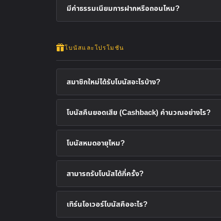
มีค่าธรรมเนียมการฝากหรือถอนไหม?
โบนัสและโปรโมชัน
สมาชิกใหม่ได้รับโบนัสอะไรบ้าง?
โบนัสคืนยอดเสีย (Cashback) คำนวณอย่างไร?
โบนัสหมดอายุไหม?
สามารถรับโบนัสได้กี่ครั้ง?
เทิร์นโอเวอร์โบนัสคืออะไร?