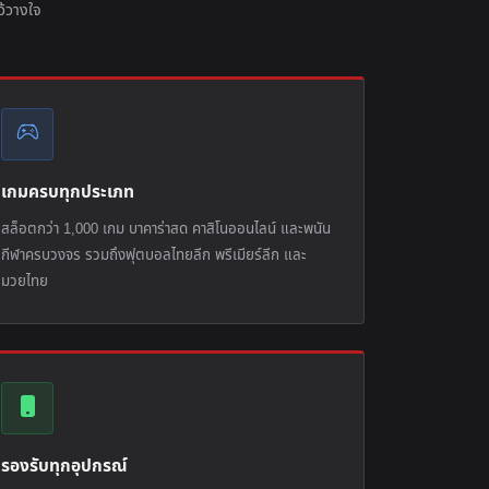
ว้วางใจ
เกมครบทุกประเภท
สล็อตกว่า 1,000 เกม บาคาร่าสด คาสิโนออนไลน์ และพนัน
กีฬาครบวงจร รวมถึงฟุตบอลไทยลีก พรีเมียร์ลีก และ
มวยไทย
รองรับทุกอุปกรณ์