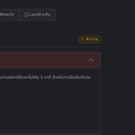
ซัพพอร์ต
แอปพลิเคชัน
7 คำถาม
นการสมัครใช้เวลาไม่เกิน 3 นาที สำหรับการยืนยันตัวตน