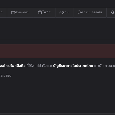
ิก
ฝาก-ถอน
โบนัส
เกม
ความปลอดภัย
ลขโทรศัพท์มือถือ
ที่ใช้งานได้จริงและ
บัญชีธนาคารในประเทศไทย
เท่านั้น กระบว
รประชาชน